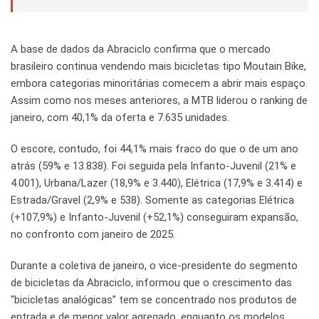
A base de dados da Abraciclo confirma que o mercado
brasileiro continua vendendo mais bicicletas tipo Moutain Bike,
embora categorias minoritárias comecem a abrir mais espaço.
Assim como nos meses anteriores, a MTB liderou o ranking de
janeiro, com 40,1% da oferta e 7.635 unidades.
O escore, contudo, foi 44,1% mais fraco do que o de um ano
atrás (59% e 13.838). Foi seguida pela Infanto-Juvenil (21% e
4.001), Urbana/Lazer (18,9% e 3.440), Elétrica (17,9% e 3.414) e
Estrada/Gravel (2,9% e 538). Somente as categorias Elétrica
(+107,9%) e Infanto-Juvenil (+52,1%) conseguiram expansão,
no confronto com janeiro de 2025.
Durante a coletiva de janeiro, o vice-presidente do segmento
de bicicletas da Abraciclo, informou que o crescimento das
“bicicletas analógicas” tem se concentrado nos produtos de
entrada e de menor valor agregado, enquanto os modelos