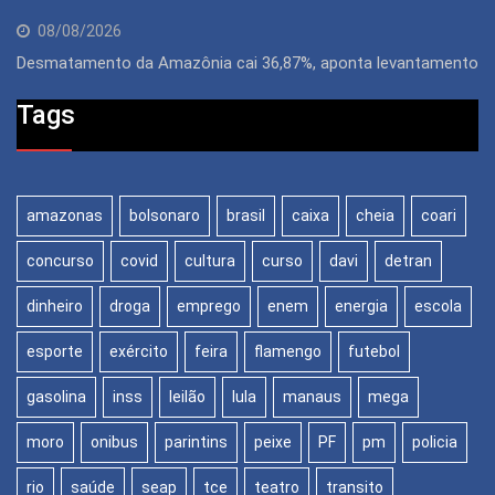
08/08/2026
Desmatamento da Amazônia cai 36,87%, aponta levantamento
Tags
amazonas
bolsonaro
brasil
caixa
cheia
coari
concurso
covid
cultura
curso
davi
detran
dinheiro
droga
emprego
enem
energia
escola
esporte
exército
feira
flamengo
futebol
gasolina
inss
leilão
lula
manaus
mega
moro
onibus
parintins
peixe
PF
pm
policia
rio
saúde
seap
tce
teatro
transito