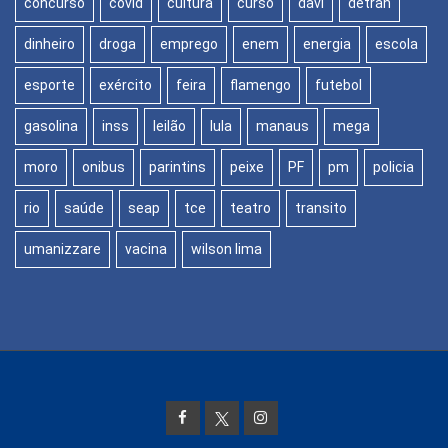
concurso
covid
cultura
curso
davi
detran
dinheiro
droga
emprego
enem
energia
escola
esporte
exército
feira
flamengo
futebol
gasolina
inss
leilão
lula
manaus
mega
moro
onibus
parintins
peixe
PF
pm
policia
rio
saúde
seap
tce
teatro
transito
umanizzare
vacina
wilson lima