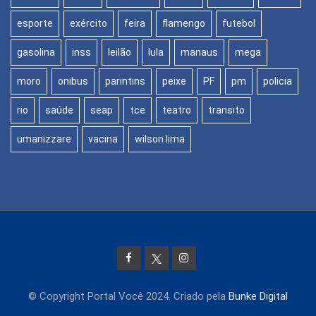
esporte
exército
feira
flamengo
futebol
gasolina
inss
leilão
lula
manaus
mega
moro
onibus
parintins
peixe
PF
pm
policia
rio
saúde
seap
tce
teatro
transito
umanizzare
vacina
wilson lima
© Copyright Portal Você 2024. Criado pela
Bunke Digital