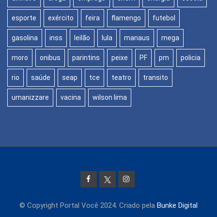
esporte
exército
feira
flamengo
futebol
gasolina
inss
leilão
lula
manaus
mega
moro
onibus
parintins
peixe
PF
pm
policia
rio
saúde
seap
tce
teatro
transito
umanizzare
vacina
wilson lima
© Copyright Portal Você 2024. Criado pela
Bunke Digital