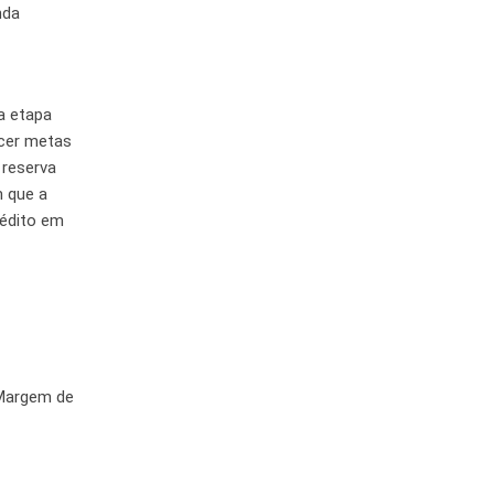
nda
ma etapa
ecer metas
 reserva
m que a
rédito em
 Margem de