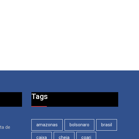
Tags
amazonas
bolsonaro
brasil
ita de
caixa
cheia
coari