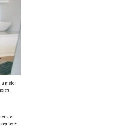
 a maior
heres.
omens e
 enquanto