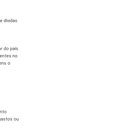
e dívidas
r do país.
lentes no
ens o
nto
gastos ou