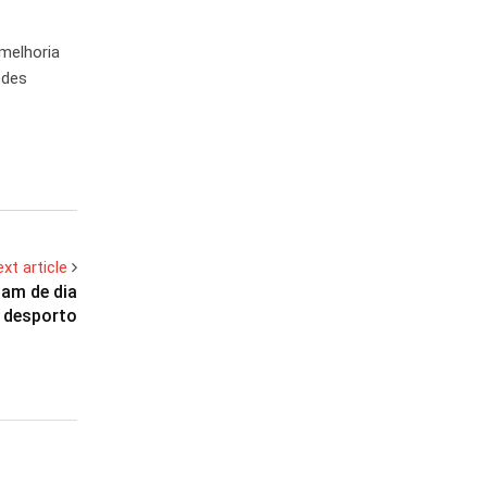
melhoria
edes
xt article
pam de dia
o desporto