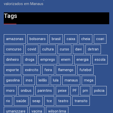
valorizados em Manaus
Tags
amazonas
bolsonaro
brasil
caixa
cheia
coari
concurso
covid
cultura
curso
davi
detran
dinheiro
droga
emprego
enem
energia
escola
esporte
exército
feira
flamengo
futebol
gasolina
inss
leilão
lula
manaus
mega
moro
onibus
parintins
peixe
PF
pm
policia
rio
saúde
seap
tce
teatro
transito
umanizzare
vacina
wilson lima