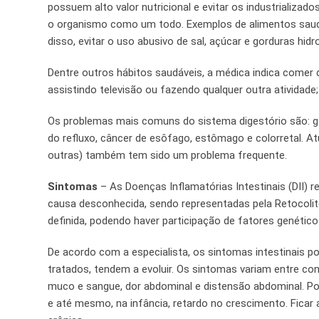
possuem alto valor nutricional e evitar os industrializad
o organismo como um todo. Exemplos de alimentos saudáv
disso, evitar o uso abusivo de sal, açúcar e gorduras hi
Dentre outros hábitos saudáveis, a médica indica comer
assistindo televisão ou fazendo qualquer outra atividade;
Os problemas mais comuns do sistema digestório são: gast
do refluxo, câncer de esôfago, estômago e colorretal. Atua
outras) também tem sido um problema frequente.
Sintomas
– As Doenças Inflamatórias Intestinais (DII) r
causa desconhecida, sendo representadas pela Retocolit
definida, podendo haver participação de fatores genético
De acordo com a especialista, os sintomas intestinais po
tratados, tendem a evoluir. Os sintomas variam entre con
muco e sangue, dor abdominal e distensão abdominal. P
e até mesmo, na infância, retardo no crescimento. Ficar