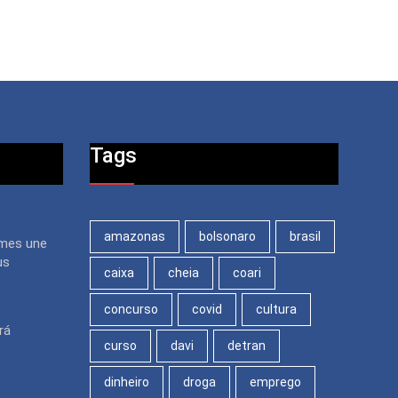
Tags
amazonas
bolsonaro
brasil
mes une
us
caixa
cheia
coari
concurso
covid
cultura
rá
curso
davi
detran
dinheiro
droga
emprego