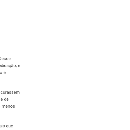
 Desse
dicação, e
o é
rocurassem
te de
lo menos
ais que