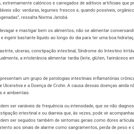
os, extremamente calóricos e carregados de aditivos artificiais que 
eis são: verduras, legumes frescos e, quando possíveis, orgânic
drogenadas”, ressalta Norma Jatobá.
 devagar e mastigar bem os alimentos; não se alimentar conversand
 e ingerir bastante líquido ao longo do dia para ter uma boa hidrataç
rite, ulceras, constipação intestinal, Síndrome do Intestino Irritá
lmente, a intolerância alimentar tardia (leite, glúten, farináceos e
epresentam um grupo de patologias intestinais inflamatórias crônic
e Ulcerativa e a Doença de Crohn. A causa dessas doenças ainda n
s e ambientais.
dem ser variáveis de frequência ou intensidade, que se não diagno
stipação intestinal e ou diarreia que, às vezes, pode vir acompanha
odem ser seguidos também de sintomas gerais como dores articula
 atento aos sinais de alarme como sangramentos, perda de peso e d