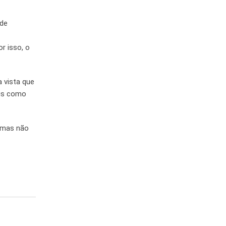
 de
r isso, o
 vista que
ais como
lemas não