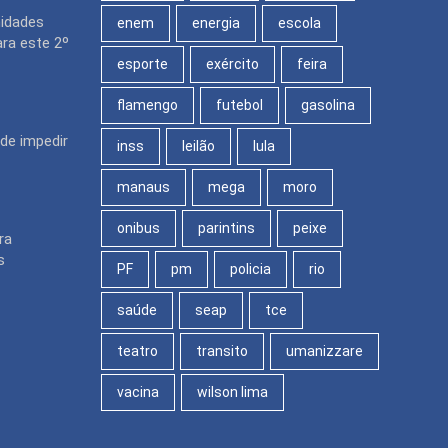
nidades
enem
energia
escola
ara este 2º
esporte
exército
feira
flamengo
futebol
gasolina
de impedir
inss
leilão
lula
manaus
mega
moro
onibus
parintins
peixe
ra
s
PF
pm
policia
rio
saúde
seap
tce
teatro
transito
umanizzare
vacina
wilson lima