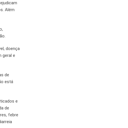
prejudicam
os. Além
o,
ão.
vel, doença
m geral e
as de
ão está
sticados e
da de
res, febre
iarreia