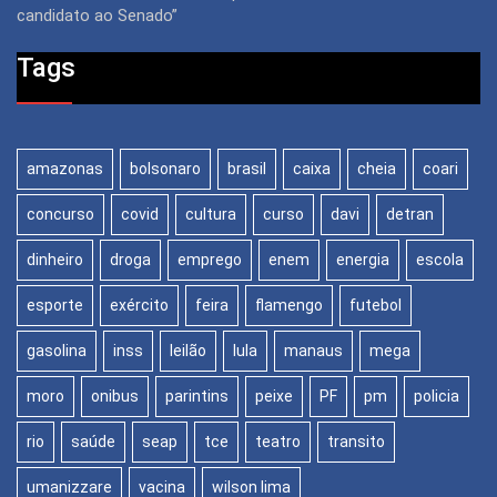
candidato ao Senado”
Tags
amazonas
bolsonaro
brasil
caixa
cheia
coari
concurso
covid
cultura
curso
davi
detran
dinheiro
droga
emprego
enem
energia
escola
esporte
exército
feira
flamengo
futebol
gasolina
inss
leilão
lula
manaus
mega
moro
onibus
parintins
peixe
PF
pm
policia
rio
saúde
seap
tce
teatro
transito
umanizzare
vacina
wilson lima