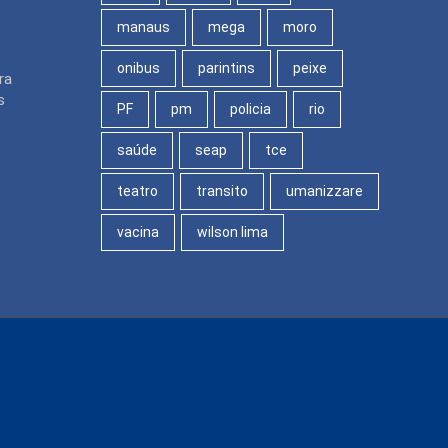
manaus
mega
moro
onibus
parintins
peixe
ra
s
PF
pm
policia
rio
saúde
seap
tce
teatro
transito
umanizzare
vacina
wilson lima