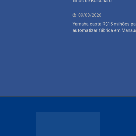
filhos de Bolsonaro
09/08/2026
Yamaha capta R$15 milhões pa
automatizar fábrica em Manau
© Copyright Portal Você 2024. Criado pela
Bunke Digital