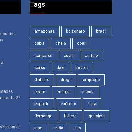
Tags
amazonas
bolsonaro
brasil
mes une
us
caixa
cheia
coari
concurso
covid
cultura
rá
curso
davi
detran
dinheiro
droga
emprego
nidades
enem
energia
escola
ara este 2º
esporte
exército
feira
flamengo
futebol
gasolina
de impedir
inss
leilão
lula