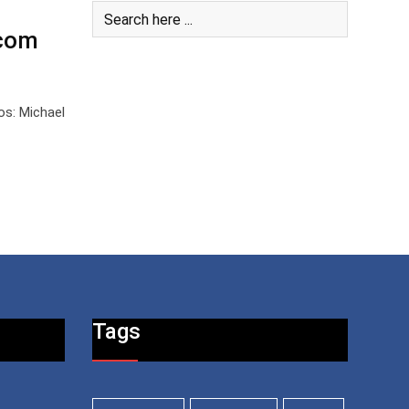
 com
os: Michael
Tags