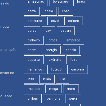
amazonas
bolsonaro
brasil
peã do
caixa
cheia
coari
concurso
covid
cultura
r Luiz
curso
davi
detran
dinheiro
droga
emprego
ornar após
enem
energia
escola
esporte
exército
feira
flamengo
futebol
gasolina
mentar no
inss
leilão
lula
manaus
mega
moro
 acusado
onibus
parintins
peixe