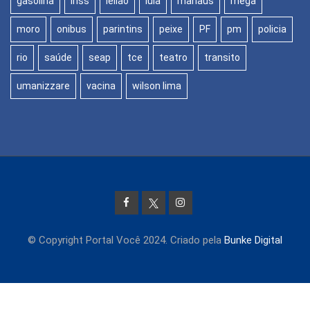
gasolina
inss
leilão
lula
manaus
mega
moro
onibus
parintins
peixe
PF
pm
policia
rio
saúde
seap
tce
teatro
transito
umanizzare
vacina
wilson lima
© Copyright Portal Você 2024. Criado pela
Bunke Digital