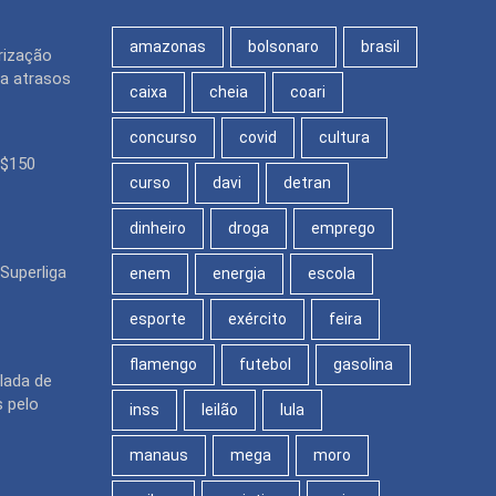
amazonas
bolsonaro
brasil
rização
ra atrasos
caixa
cheia
coari
concurso
covid
cultura
R$150
curso
davi
detran
dinheiro
droga
emprego
Superliga
enem
energia
escola
esporte
exército
feira
flamengo
futebol
gasolina
lada de
 pelo
inss
leilão
lula
manaus
mega
moro