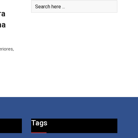
ra
na
riores,
Tags