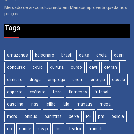
Mercado de ar-condicionado em Manaus aproveita queda nos
preços
Tags
amazonas
bolsonaro
brasil
caixa
cheia
coari
concurso
covid
cultura
curso
davi
detran
dinheiro
droga
emprego
enem
energia
escola
esporte
exército
feira
flamengo
futebol
gasolina
inss
leilão
lula
manaus
mega
moro
onibus
parintins
peixe
PF
pm
policia
rio
saúde
seap
tce
teatro
transito