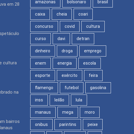
amazonas
bolsonaro
brasil
uva em 28
caixa
cheia
coari
concurso
covid
cultura
espetáculo
curso
davi
detran
dinheiro
droga
emprego
e cultura
enem
energia
escola
esporte
exército
feira
flamengo
futebol
gasolina
ebrado na
inss
leilão
lula
manaus
mega
moro
am bairros
onibus
parintins
peixe
Manaus