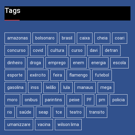
Tags
amazonas
bolsonaro
brasil
caixa
cheia
coari
concurso
covid
cultura
curso
davi
detran
dinheiro
droga
emprego
enem
energia
escola
esporte
exército
feira
flamengo
futebol
gasolina
inss
leilão
lula
manaus
mega
moro
onibus
parintins
peixe
PF
pm
policia
rio
saúde
seap
tce
teatro
transito
umanizzare
vacina
wilson lima