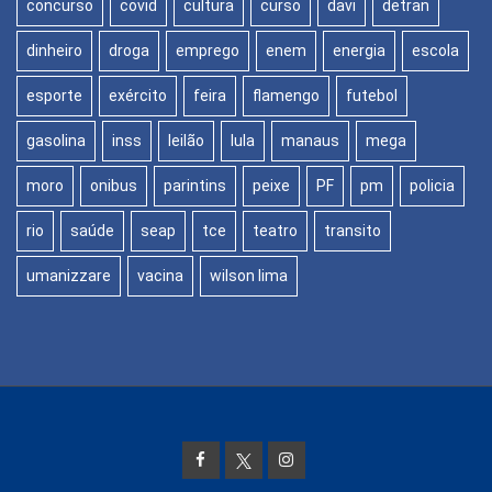
concurso
covid
cultura
curso
davi
detran
dinheiro
droga
emprego
enem
energia
escola
esporte
exército
feira
flamengo
futebol
gasolina
inss
leilão
lula
manaus
mega
moro
onibus
parintins
peixe
PF
pm
policia
rio
saúde
seap
tce
teatro
transito
umanizzare
vacina
wilson lima