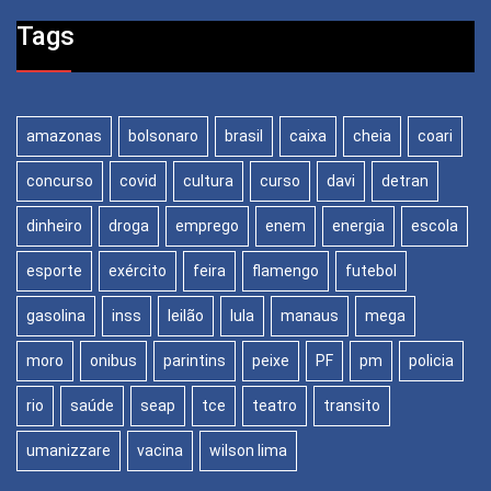
Tags
amazonas
bolsonaro
brasil
caixa
cheia
coari
concurso
covid
cultura
curso
davi
detran
dinheiro
droga
emprego
enem
energia
escola
esporte
exército
feira
flamengo
futebol
gasolina
inss
leilão
lula
manaus
mega
moro
onibus
parintins
peixe
PF
pm
policia
rio
saúde
seap
tce
teatro
transito
umanizzare
vacina
wilson lima