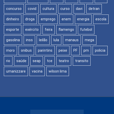
concurso
covid
cultura
curso
davi
detran
dinheiro
droga
emprego
enem
energia
escola
esporte
exército
feira
flamengo
futebol
gasolina
inss
leilão
lula
manaus
mega
moro
onibus
parintins
peixe
PF
pm
policia
rio
saúde
seap
tce
teatro
transito
umanizzare
vacina
wilson lima