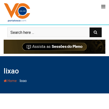
lixao
-
Home
lixao