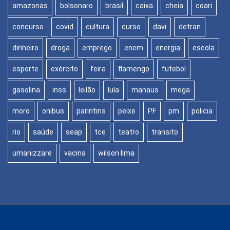
amazonas
bolsonaro
brasil
caixa
cheia
coari
concurso
covid
cultura
curso
davi
detran
dinheiro
droga
emprego
enem
energia
escola
esporte
exército
feira
flamengo
futebol
gasolina
inss
leilão
lula
manaus
mega
moro
onibus
parintins
peixe
PF
pm
policia
rio
saúde
seap
tce
teatro
transito
umanizzare
vacina
wilson lima