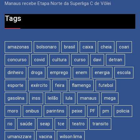
Manaus recebe Etapa Norte da Superliga C de Vôlei
Tags
amazonas
bolsonaro
brasil
caixa
cheia
coari
concurso
covid
cultura
curso
davi
detran
dinheiro
droga
emprego
enem
energia
escola
esporte
exército
feira
flamengo
futebol
gasolina
inss
leilão
lula
manaus
mega
moro
onibus
parintins
peixe
PF
pm
policia
rio
saúde
seap
tce
teatro
transito
umanizzare
vacina
wilson lima