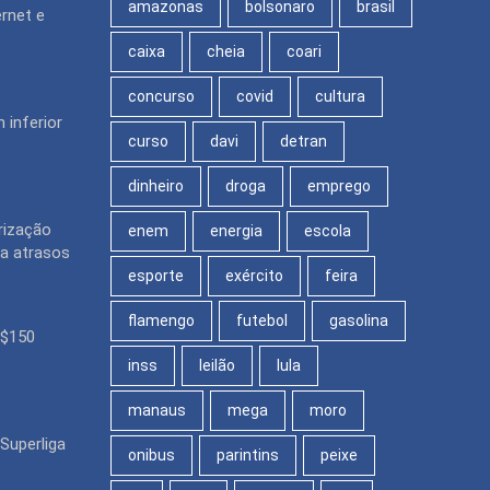
amazonas
bolsonaro
brasil
rnet e
caixa
cheia
coari
concurso
covid
cultura
 inferior
curso
davi
detran
dinheiro
droga
emprego
rização
enem
energia
escola
ra atrasos
esporte
exército
feira
flamengo
futebol
gasolina
R$150
inss
leilão
lula
manaus
mega
moro
Superliga
onibus
parintins
peixe