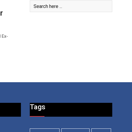
r
l Ex-
Tags