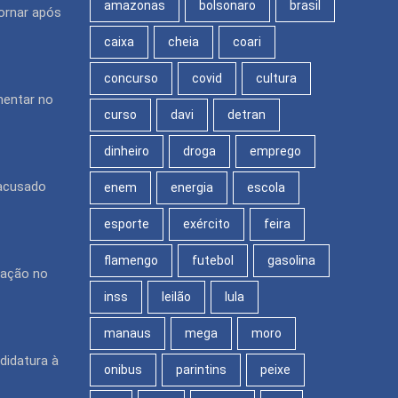
amazonas
bolsonaro
brasil
ornar após
caixa
cheia
coari
concurso
covid
cultura
mentar no
curso
davi
detran
dinheiro
droga
emprego
 acusado
enem
energia
escola
esporte
exército
feira
flamengo
futebol
gasolina
pação no
inss
leilão
lula
manaus
mega
moro
didatura à
onibus
parintins
peixe