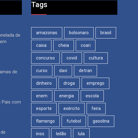
Tags
amazonas
bolsonaro
brasil
onelada de
 em
caixa
cheia
coari
concurso
covid
cultura
curso
davi
detran
ramas de
dinheiro
droga
emprego
enem
energia
escola
s Pais com
esporte
exército
feira
flamengo
futebol
gasolina
 de
inss
leilão
lula