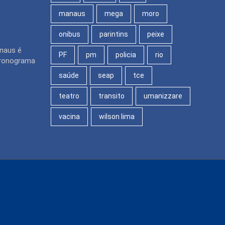
manaus
mega
moro
onibus
parintins
peixe
naus é
PF
pm
policia
rio
cronograma
saúde
seap
tce
teatro
transito
umanizzare
vacina
wilson lima