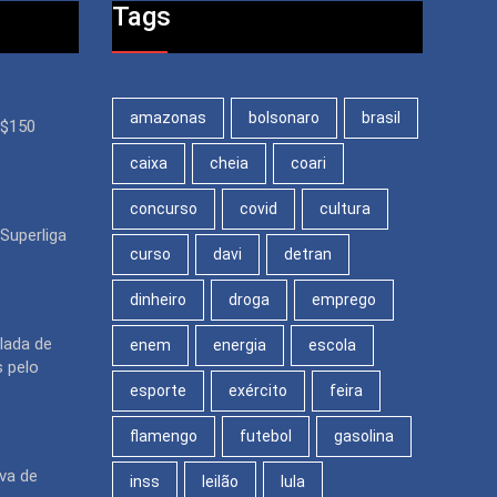
Tags
amazonas
bolsonaro
brasil
R$150
caixa
cheia
coari
concurso
covid
cultura
Superliga
curso
davi
detran
dinheiro
droga
emprego
lada de
enem
energia
escola
 pelo
esporte
exército
feira
flamengo
futebol
gasolina
va de
inss
leilão
lula