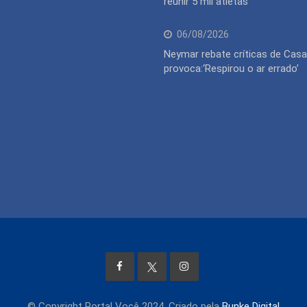
reunir 5 mil atletas
06/08/2026
Neymar rebate críticas de Cas
provoca:‘Respirou o ar errado’
© Copyright Portal Você 2024. Criado pela
Bunke Digital