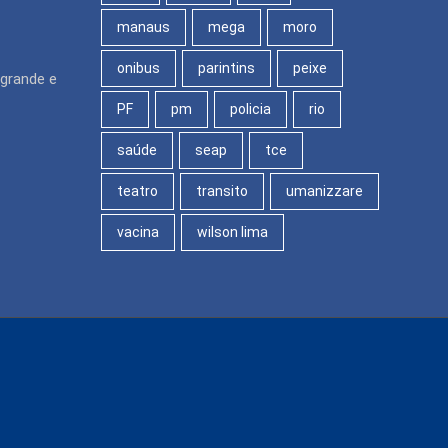
manaus
mega
moro
onibus
parintins
peixe
agrande e
PF
pm
policia
rio
saúde
seap
tce
teatro
transito
umanizzare
vacina
wilson lima