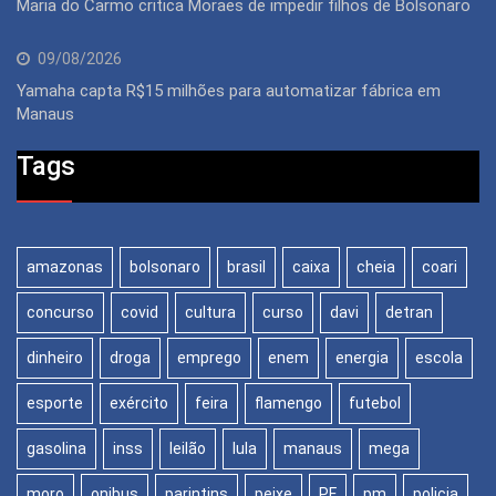
Maria do Carmo critica Moraes de impedir filhos de Bolsonaro
09/08/2026
Yamaha capta R$15 milhões para automatizar fábrica em
Manaus
Tags
amazonas
bolsonaro
brasil
caixa
cheia
coari
concurso
covid
cultura
curso
davi
detran
dinheiro
droga
emprego
enem
energia
escola
esporte
exército
feira
flamengo
futebol
gasolina
inss
leilão
lula
manaus
mega
moro
onibus
parintins
peixe
PF
pm
policia