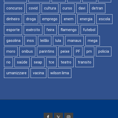
concurso
covid
cultura
curso
davi
detran
dinheiro
droga
emprego
enem
energia
escola
esporte
exército
feira
flamengo
futebol
gasolina
inss
leilão
lula
manaus
mega
moro
onibus
parintins
peixe
PF
pm
policia
rio
saúde
seap
tce
teatro
transito
umanizzare
vacina
wilson lima