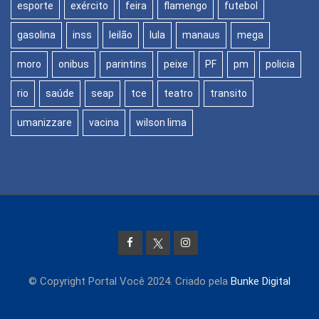
esporte
exército
feira
flamengo
futebol
gasolina
inss
leilão
lula
manaus
mega
moro
onibus
parintins
peixe
PF
pm
policia
rio
saúde
seap
tce
teatro
transito
umanizzare
vacina
wilson lima
© Copyright Portal Você 2024. Criado pela
Bunke Digital