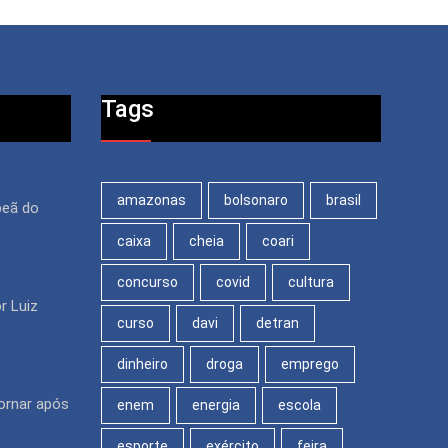
Tags
amazonas
bolsonaro
brasil
peã do
caixa
cheia
coari
concurso
covid
cultura
r Luiz
curso
davi
detran
dinheiro
droga
emprego
ornar após
enem
energia
escola
esporte
exército
feira