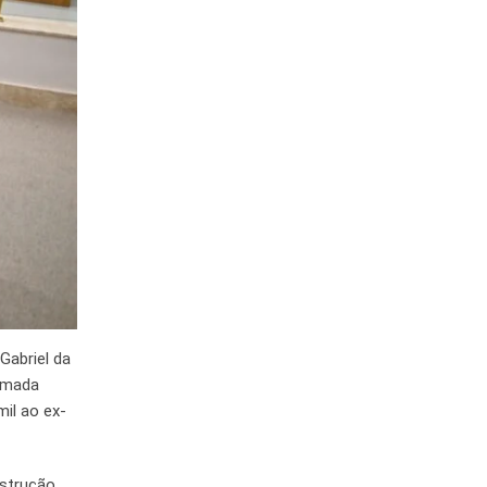
Gabriel da
tomada
mil ao ex-
strução,