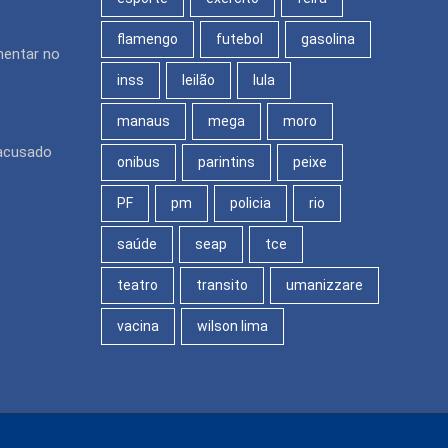
flamengo
futebol
gasolina
mentar no
inss
leilão
lula
manaus
mega
moro
 acusado
onibus
parintins
peixe
PF
pm
policia
rio
saúde
seap
tce
teatro
transito
umanizzare
vacina
wilson lima