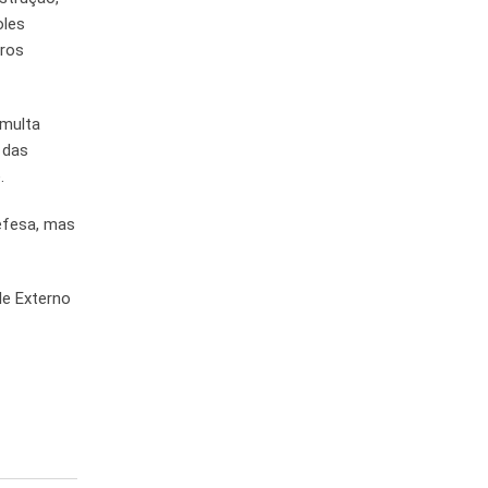
oles
tros
 multa
 das
.
efesa, mas
le Externo