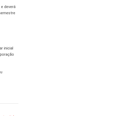
 e deverá
 semestre
 inicial
orporação
ou