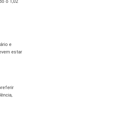
do o 1,02
ário e
devem estar
referir
dência,