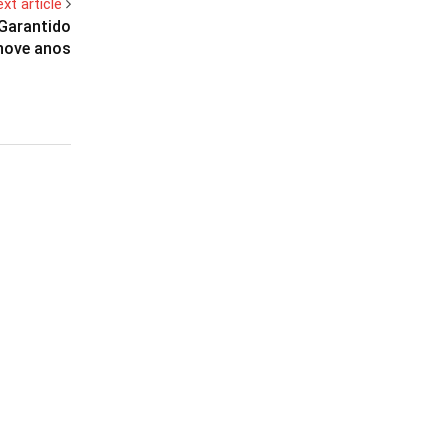
xt article
 Garantido
nove anos