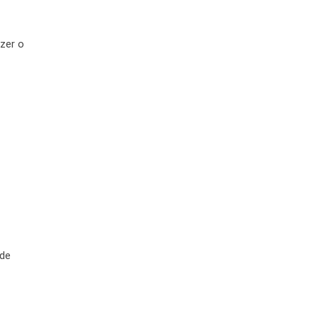
izer o
 de