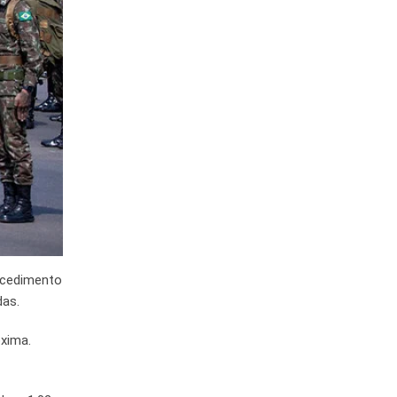
rocedimento
das.
óxima.