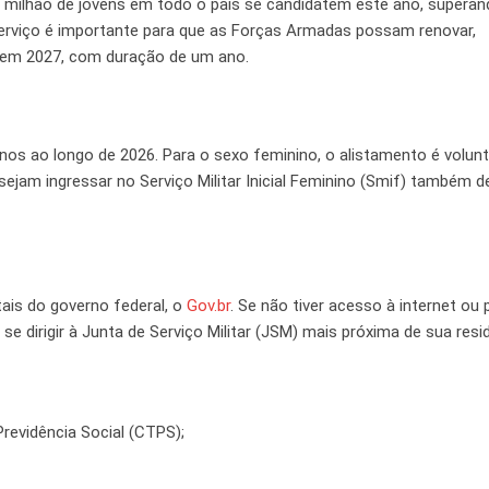
1 milhão de jovens em todo o país se candidatem este ano, superan
serviço é importante para que as Forças Armadas possam renovar,
io em 2027, com duração de um ano.
s ao longo de 2026. Para o sexo feminino, o alistamento é volunt
ejam ingressar no Serviço Militar Inicial Feminino (Smif) também 
tais do governo federal, o
Gov.br
. Se não tiver acesso à internet ou p
e dirigir à Junta de Serviço Militar (JSM) mais próxima de sua resi
revidência Social (CTPS);