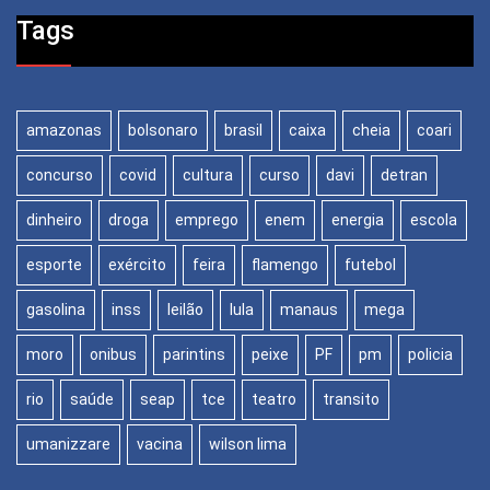
Tags
amazonas
bolsonaro
brasil
caixa
cheia
coari
concurso
covid
cultura
curso
davi
detran
dinheiro
droga
emprego
enem
energia
escola
esporte
exército
feira
flamengo
futebol
gasolina
inss
leilão
lula
manaus
mega
moro
onibus
parintins
peixe
PF
pm
policia
rio
saúde
seap
tce
teatro
transito
umanizzare
vacina
wilson lima