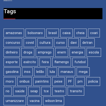
Mirim’
Tags
amazonas
bolsonaro
brasil
caixa
cheia
coari
concurso
covid
cultura
curso
davi
detran
dinheiro
droga
emprego
enem
energia
escola
esporte
exército
feira
flamengo
futebol
gasolina
inss
leilão
lula
manaus
mega
moro
onibus
parintins
peixe
PF
pm
policia
rio
saúde
seap
tce
teatro
transito
umanizzare
vacina
wilson lima