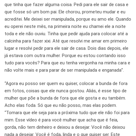
que tinha que fazer alguma coisa. Pedi para ele sair de casa e
que fosse só um bom pai. Ele chorou, prometeu mudar e eu
acreditei. Me deixei ser manipulada, porque eu amo ele. Quando
eu operei neste mês, na primeira noite eu chamei ele a noite
toda e ele não ouviu. Tinha que pedir ajuda para colocar até a
calcinha para fazer xixi. Até que resolvi me amar em primeiro
lugar e resolvi pedir para ele sair de casa. Dois dias depois, ele
já estava com outra mulher. Porque eu estou contando isso
tudo para vocês? Para que eu tenha vergonha na minha cara e
não volte mais e para parar de ser manipulada e enganada”.
“Agora eu posso ser quem eu quiser, colocar a bunda de fora
em fotos, coisas que ele nunca gostou. Aliás, é esse tipo de
mulher que põe a bunda de fora que ele gosta e eu também.
Acho elas foda. Só que eu não posso, mas elas podem.
“Tomara que ele seja para a próxima tudo que ele não foi para
mim. Esse vídeo é para você mulher que acha que é feia,
gorda, não tem dinheiro e deixou a desejar. Você não deixou
nada a desejar. Você é foda, linda e o que quiser ser. Este