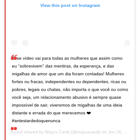
View this post on Instagram
Esse vídeo vai para todas as mulheres que assim como
eu “sobrevivem” das mentiras, da esperança, e das
migalhas de amor que um dia foram contadas! Mulheres
fortes ou fracas, independentes ou dependentes, ricas ou
pobres, legais ou chatas, não importa o que você ou como
você seja, um relacionamento abusivo é sempre quase
impossível de sair, viveremos de migalhas de uma ideia
distante e errada do que merecemos ❤️
#antestardedoquenunca
A post shared by
Mayra Cardi
(@mayracardi) on
Jun 26, 2020 at 4:48am PDT