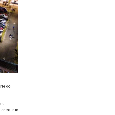
rte do
omo
a estatueta