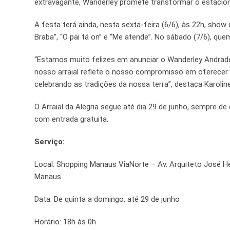
extravagante, Wanderley promete transformar o estacio
A festa terá ainda, nesta sexta-feira (6/6), às 22h, sh
Braba”, “O pai tá on” e “Me atende”. No sábado (7/6), qu
“Estamos muito felizes em anunciar o Wanderley Andrade
nosso arraial reflete o nosso compromisso em oferecer en
celebrando as tradições da nossa terra”, destaca Karoli
O Arraial da Alegria segue até dia 29 de junho, sempre d
com entrada gratuita.
Serviço:
Local: Shopping Manaus ViaNorte – Av. Arquiteto José He
Manaus
Data: De quinta a domingo, até 29 de junho
Horário: 18h às 0h