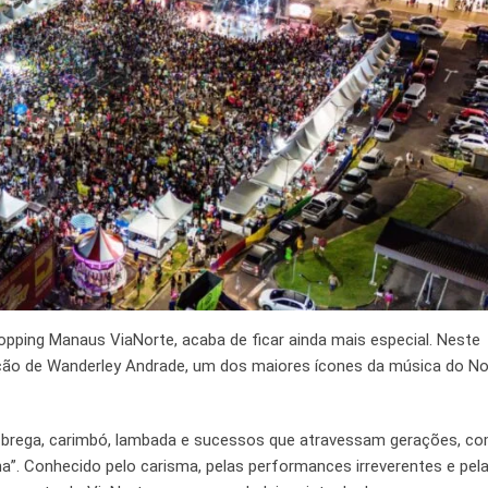
opping Manaus ViaNorte, acaba de ficar ainda mais especial. Neste
ação de Wanderley Andrade, um dos maiores ícones da música do No
brega, carimbó, lambada e sucessos que atravessam gerações, c
nha”. Conhecido pelo carisma, pelas performances irreverentes e pel