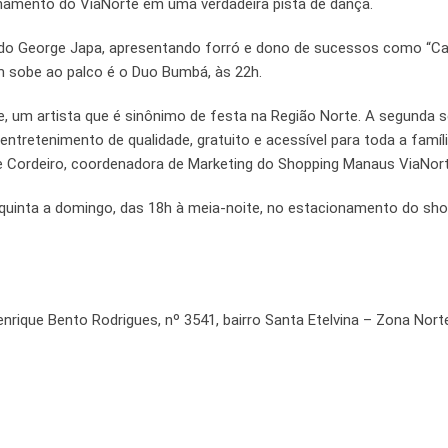
namento do ViaNorte em uma verdadeira pista de dança.
ow do George Japa, apresentando forró e dono de sucessos como “Ca
em sobe ao palco é o Duo Bumbá, às 22h.
, um artista que é sinônimo de festa na Região Norte. A segunda
tretenimento de qualidade, gratuito e acessível para toda a famíli
ne Cordeiro, coordenadora de Marketing do Shopping Manaus ViaNort
e quinta a domingo, das 18h à meia-noite, no estacionamento do sho
nrique Bento Rodrigues, nº 3541, bairro Santa Etelvina – Zona Nort