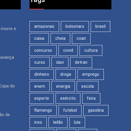
amazonas
bolsonaro
brasil
m morre e
caixa
cheia
coari
concurso
covid
cultura
 avança
curso
davi
detran
dinheiro
droga
emprego
Copa do
enem
energia
escola
esporte
exército
feira
flamengo
futebol
gasolina
ão de
inss
leilão
lula