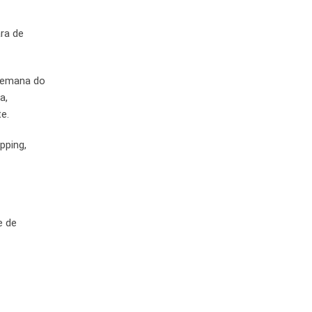
ra de
 semana do
a,
e.
pping,
e de