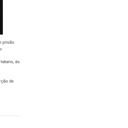
e prisão
r.
taliano, às
rção de