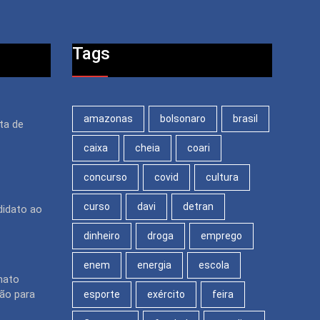
Tags
amazonas
bolsonaro
brasil
ita de
caixa
cheia
coari
concurso
covid
cultura
curso
davi
detran
didato ao
dinheiro
droga
emprego
enem
energia
escola
nato
ção para
esporte
exército
feira