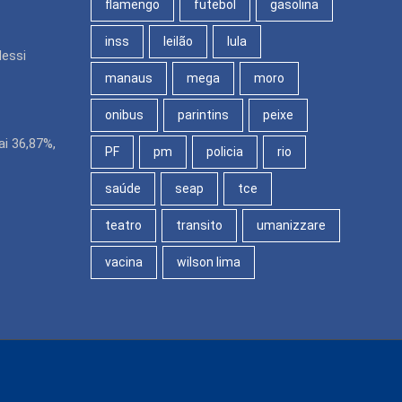
flamengo
futebol
gasolina
inss
leilão
lula
Messi
manaus
mega
moro
onibus
parintins
peixe
i 36,87%,
PF
pm
policia
rio
saúde
seap
tce
teatro
transito
umanizzare
vacina
wilson lima