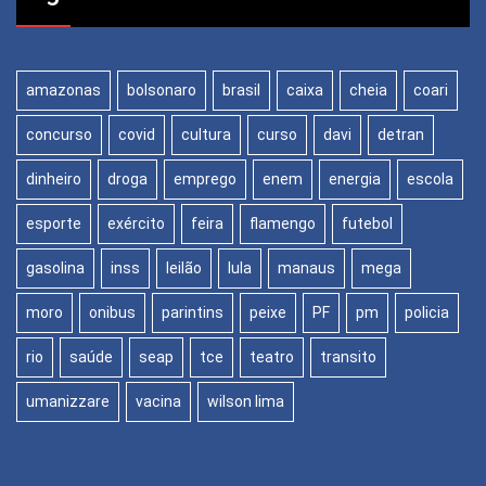
amazonas
bolsonaro
brasil
caixa
cheia
coari
concurso
covid
cultura
curso
davi
detran
dinheiro
droga
emprego
enem
energia
escola
esporte
exército
feira
flamengo
futebol
gasolina
inss
leilão
lula
manaus
mega
moro
onibus
parintins
peixe
PF
pm
policia
rio
saúde
seap
tce
teatro
transito
umanizzare
vacina
wilson lima