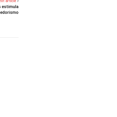
xt article
s estimula
dedorismo