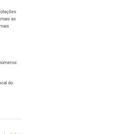
iolações
 mais as
 mais
 números:
ocal do