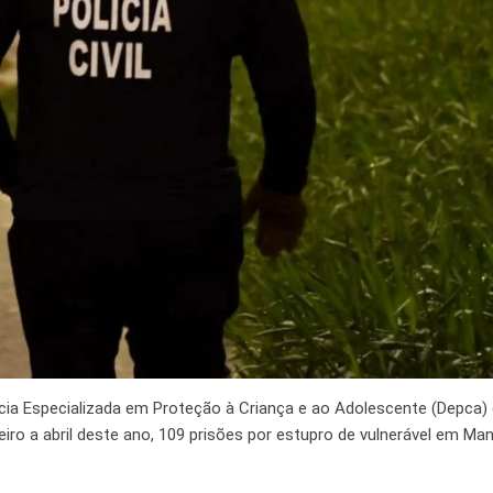
cia Especializada em Proteção à Criança e ao Adolescente (Depca)
neiro a abril deste ano, 109 prisões por estupro de vulnerável em Ma