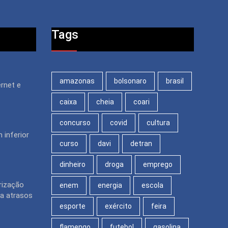
Tags
amazonas
bolsonaro
brasil
rnet e
caixa
cheia
coari
concurso
covid
cultura
 inferior
curso
davi
detran
dinheiro
droga
emprego
rização
enem
energia
escola
ra atrasos
esporte
exército
feira
flamengo
futebol
gasolina