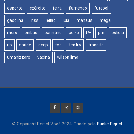
esporte
exército
feira
flamengo
futebol
gasolina
inss
leilão
lula
manaus
mega
moro
onibus
parintins
peixe
PF
pm
policia
rio
saúde
seap
tce
teatro
transito
umanizzare
vacina
wilson lima
© Copyright Portal Você 2024. Criado pela
Bunke Digital