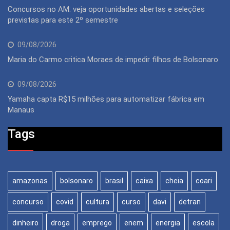
Concursos no AM: veja oportunidades abertas e seleções
previstas para este 2º semestre
09/08/2026
Maria do Carmo critica Moraes de impedir filhos de Bolsonaro
09/08/2026
Yamaha capta R$15 milhões para automatizar fábrica em
Manaus
Tags
amazonas
bolsonaro
brasil
caixa
cheia
coari
concurso
covid
cultura
curso
davi
detran
dinheiro
droga
emprego
enem
energia
escola