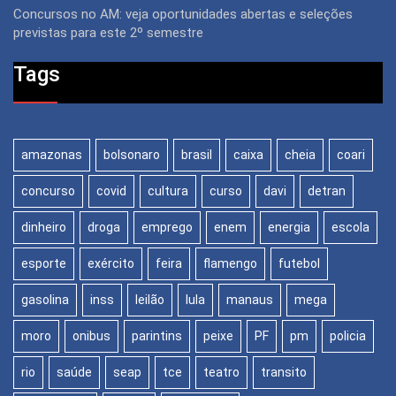
Concursos no AM: veja oportunidades abertas e seleções
previstas para este 2º semestre
Tags
amazonas
bolsonaro
brasil
caixa
cheia
coari
concurso
covid
cultura
curso
davi
detran
dinheiro
droga
emprego
enem
energia
escola
esporte
exército
feira
flamengo
futebol
gasolina
inss
leilão
lula
manaus
mega
moro
onibus
parintins
peixe
PF
pm
policia
rio
saúde
seap
tce
teatro
transito