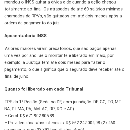
mandou o INSS quitar a dívida e de quando a ação chegou
totalmente ao final. Os atrasados de até 60 salários mínimos,
chamados de RPVs, são quitados em até dois meses após a
ordem de pagamento do juiz.
Aposentadoria INSS
Valores maiores viram precatórios, que são pagos apenas
uma vez por ano. Se o montante é liberado em maio, por
exemplo, a Justiça tem até dois meses para fazer o
pagamento, o que significa que o segurado deve receber até o
final de julho.
Quanto foi liberado em cada Tribunal
TRF da 1ª Região (Sede no DF, com jurisdição: DF, GO, TO, MT,
BA, PI, MA, PA, AM, AC, RR, RO e AP)
– Geral: R$ 671.902.805,89
– Previdenciárias/assistenciais: R$ 562.242.004,98 (27.460
processos, com 33.891 beneficiárias(os))