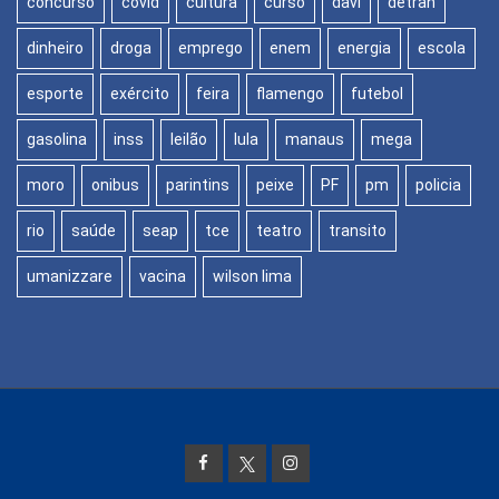
concurso
covid
cultura
curso
davi
detran
dinheiro
droga
emprego
enem
energia
escola
esporte
exército
feira
flamengo
futebol
gasolina
inss
leilão
lula
manaus
mega
moro
onibus
parintins
peixe
PF
pm
policia
rio
saúde
seap
tce
teatro
transito
umanizzare
vacina
wilson lima