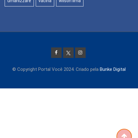
umanizzare
vacina
wilson lima
© Copyright Portal Você 2024. Criado pela
Bunke Digital