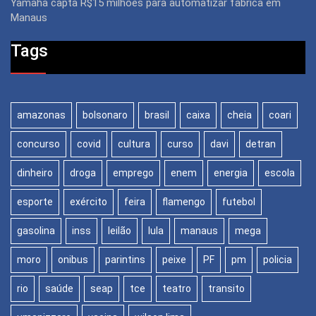
Yamaha capta R$15 milhões para automatizar fábrica em
Manaus
Tags
amazonas
bolsonaro
brasil
caixa
cheia
coari
concurso
covid
cultura
curso
davi
detran
dinheiro
droga
emprego
enem
energia
escola
esporte
exército
feira
flamengo
futebol
gasolina
inss
leilão
lula
manaus
mega
moro
onibus
parintins
peixe
PF
pm
policia
rio
saúde
seap
tce
teatro
transito