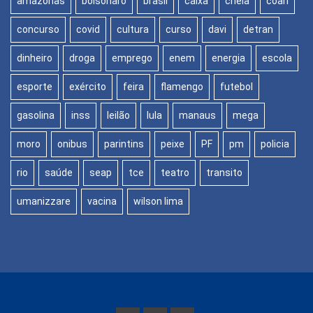
amazonas
bolsonaro
brasil
caixa
cheia
coari
concurso
covid
cultura
curso
davi
detran
dinheiro
droga
emprego
enem
energia
escola
esporte
exército
feira
flamengo
futebol
gasolina
inss
leilão
lula
manaus
mega
moro
onibus
parintins
peixe
PF
pm
policia
rio
saúde
seap
tce
teatro
transito
umanizzare
vacina
wilson lima