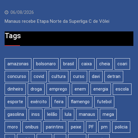
06/08/2026
Manaus recebe Etapa Norte da Superliga C de Vôlei
Tags
amazonas
bolsonaro
brasil
caixa
cheia
coari
concurso
covid
cultura
curso
davi
detran
dinheiro
droga
emprego
enem
energia
escola
esporte
exército
feira
flamengo
futebol
gasolina
inss
leilão
lula
manaus
mega
moro
onibus
parintins
peixe
PF
pm
policia