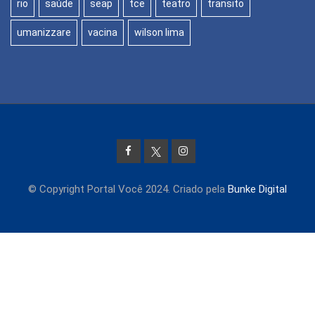
rio
saúde
seap
tce
teatro
transito
umanizzare
vacina
wilson lima
© Copyright Portal Você 2024. Criado pela
Bunke Digital