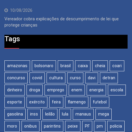
10/08/2026
Vereador cobra explicações de descumprimento de lei que
protege crianças
Tags
amazonas
bolsonaro
brasil
caixa
cheia
coari
concurso
covid
cultura
curso
davi
detran
dinheiro
droga
emprego
enem
energia
escola
esporte
exército
feira
flamengo
futebol
gasolina
inss
leilão
lula
manaus
mega
moro
onibus
parintins
peixe
PF
pm
policia