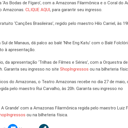
era ‘As Bodas de Fígaro’, com a Amazonas Filarmônica e o Coral do
tro Amazonas.
CLIQUE AQUI
, para garantir seu ingresso.
tuito ‘Canções Brasileiras’, regido pelo maestro Hilo Carriel, às 19
 Sul de Manaus, dá palco ao balé ‘Nhe Eng Katu’ com o Balé Folclór
to à apresentação.
 da apresentação ‘Trilhas de Filmes e Séries’, com a Orquestra de
h. Garanta seu ingresso no site
ShopIngressos
ou na bilheteria físic
sticos do Amazonas, o Teatro Amazonas recebe no dia 27 de maio, 
gida pelo maestro Rui Carvalho, às 20h. Garanta seu ingresso no
a 9 A Grande’ com a Amazonas Filarmônica regida pelo maestro Luiz
hopIngressos
ou na bilheteria física.