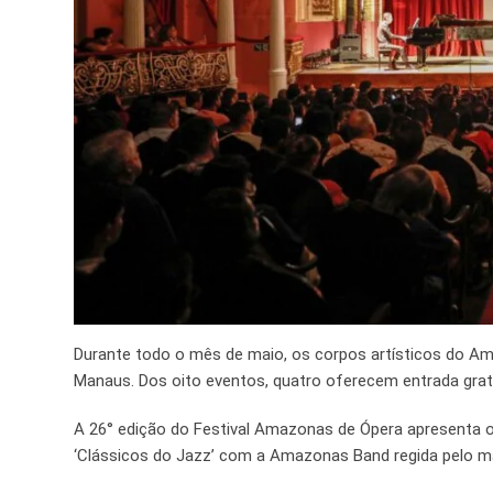
Durante todo o mês de maio, os corpos artísticos do A
Manaus. Dos oito eventos, quatro oferecem entrada grat
A 26° edição do Festival Amazonas de Ópera apresenta o 
‘Clássicos do Jazz’ com a Amazonas Band regida pelo ma