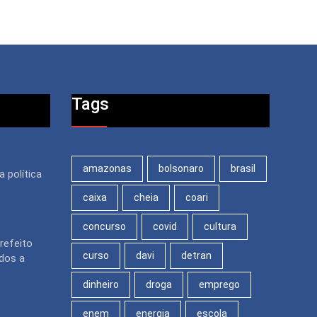
Tags
amazonas
bolsonaro
brasil
a política
caixa
cheia
coari
concurso
covid
cultura
refeito
curso
davi
detran
ados a
dinheiro
droga
emprego
enem
energia
escola