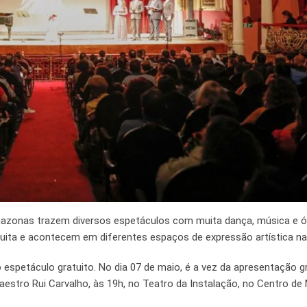
mazonas trazem diversos espetáculos com muita dança, música e ó
uita e acontecem em diferentes espaços de expressão artística na 
espetáculo gratuito. No dia 07 de maio, é a vez da apresentação gr
estro Rui Carvalho, às 19h, no Teatro da Instalação, no Centro de