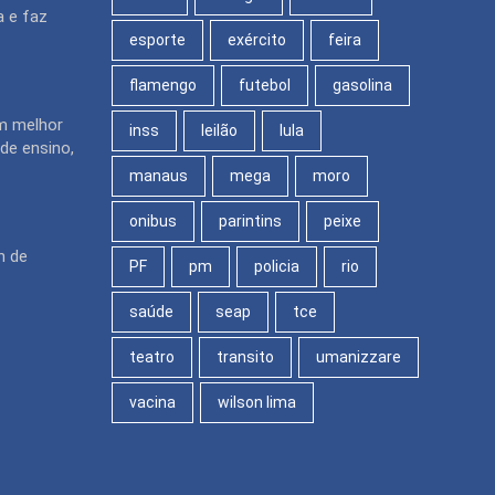
 e faz
esporte
exército
feira
flamengo
futebol
gasolina
m melhor
inss
leilão
lula
de ensino,
manaus
mega
moro
onibus
parintins
peixe
n de
PF
pm
policia
rio
saúde
seap
tce
teatro
transito
umanizzare
vacina
wilson lima