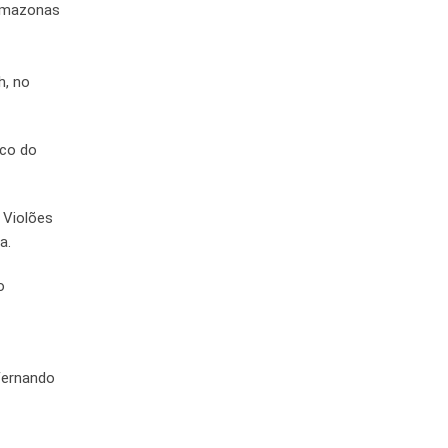
 Amazonas
h, no
ico do
 Violões
a.
o
 Fernando