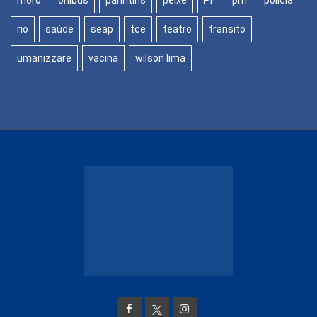
moro
onibus
parintins
peixe
PF
pm
policia
rio
saúde
seap
tce
teatro
transito
umanizzare
vacina
wilson lima