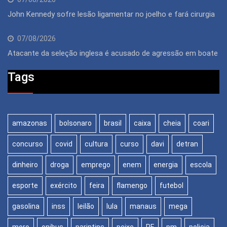
John Kennedy sofre lesão ligamentar no joelho e fará cirurgia
07/08/2026
Atacante da seleção inglesa é acusado de agressão em boate
Tags
amazonas
bolsonaro
brasil
caixa
cheia
coari
concurso
covid
cultura
curso
davi
detran
dinheiro
droga
emprego
enem
energia
escola
esporte
exército
feira
flamengo
futebol
gasolina
inss
leilão
lula
manaus
mega