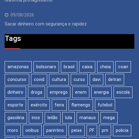
09/08/2026
Sacar dinheiro com segurança e rapidez
Tags
amazonas
bolsonaro
brasil
caixa
cheia
coari
concurso
covid
cultura
curso
davi
detran
dinheiro
droga
emprego
enem
energia
escola
esporte
exército
feira
flamengo
futebol
gasolina
inss
leilão
lula
manaus
mega
moro
onibus
parintins
peixe
PF
pm
policia