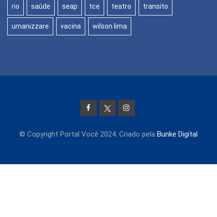
rio
saúde
seap
tce
teatro
transito
umanizzare
vacina
wilson lima
© Copyright Portal Você 2024. Criado pela
Bunke Digital