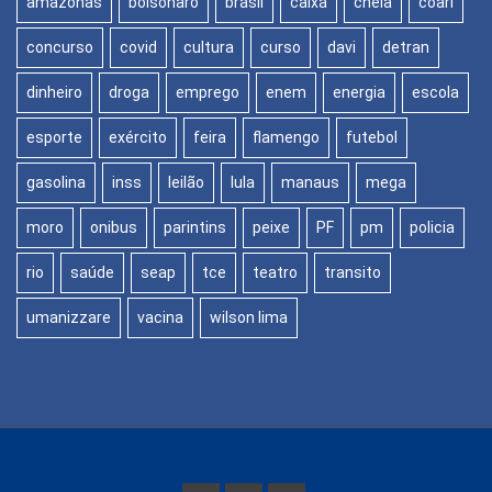
amazonas
bolsonaro
brasil
caixa
cheia
coari
concurso
covid
cultura
curso
davi
detran
dinheiro
droga
emprego
enem
energia
escola
esporte
exército
feira
flamengo
futebol
gasolina
inss
leilão
lula
manaus
mega
moro
onibus
parintins
peixe
PF
pm
policia
rio
saúde
seap
tce
teatro
transito
umanizzare
vacina
wilson lima