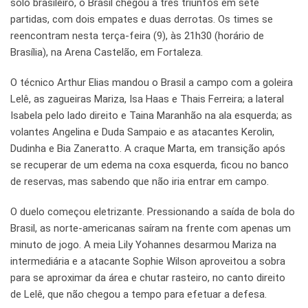
solo brasileiro, o Brasil chegou a três triunfos em sete
partidas, com dois empates e duas derrotas. Os times se
reencontram nesta terça-feira (9), às 21h30 (horário de
Brasília), na Arena Castelão, em Fortaleza.
O técnico Arthur Elias mandou o Brasil a campo com a goleira
Lelê, as zagueiras Mariza, Isa Haas e Thais Ferreira; a lateral
Isabela pelo lado direito e Taina Maranhão na ala esquerda; as
volantes Angelina e Duda Sampaio e as atacantes Kerolin,
Dudinha e Bia Zaneratto. A craque Marta, em transição após
se recuperar de um edema na coxa esquerda, ficou no banco
de reservas, mas sabendo que não iria entrar em campo.
O duelo começou eletrizante. Pressionando a saída de bola do
Brasil, as norte-americanas saíram na frente com apenas um
minuto de jogo. A meia Lily Yohannes desarmou Mariza na
intermediária e a atacante Sophie Wilson aproveitou a sobra
para se aproximar da área e chutar rasteiro, no canto direito
de Lelê, que não chegou a tempo para efetuar a defesa.