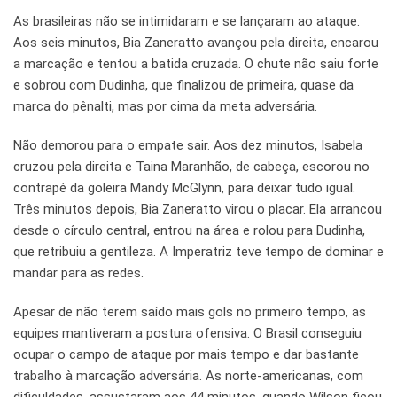
As brasileiras não se intimidaram e se lançaram ao ataque.
Aos seis minutos, Bia Zaneratto avançou pela direita, encarou
a marcação e tentou a batida cruzada. O chute não saiu forte
e sobrou com Dudinha, que finalizou de primeira, quase da
marca do pênalti, mas por cima da meta adversária.
Não demorou para o empate sair. Aos dez minutos, Isabela
cruzou pela direita e Taina Maranhão, de cabeça, escorou no
contrapé da goleira Mandy McGlynn, para deixar tudo igual.
Três minutos depois, Bia Zaneratto virou o placar. Ela arrancou
desde o círculo central, entrou na área e rolou para Dudinha,
que retribuiu a gentileza. A Imperatriz teve tempo de dominar e
mandar para as redes.
Apesar de não terem saído mais gols no primeiro tempo, as
equipes mantiveram a postura ofensiva. O Brasil conseguiu
ocupar o campo de ataque por mais tempo e dar bastante
trabalho à marcação adversária. As norte-americanas, com
dificuldades, assustaram aos 44 minutos, quando Wilson ficou