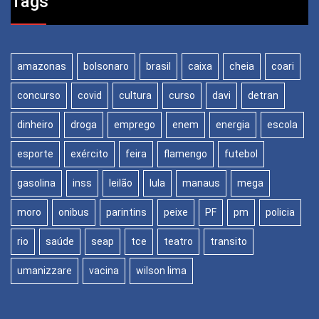
Tags
amazonas
bolsonaro
brasil
caixa
cheia
coari
concurso
covid
cultura
curso
davi
detran
dinheiro
droga
emprego
enem
energia
escola
esporte
exército
feira
flamengo
futebol
gasolina
inss
leilão
lula
manaus
mega
moro
onibus
parintins
peixe
PF
pm
policia
rio
saúde
seap
tce
teatro
transito
umanizzare
vacina
wilson lima