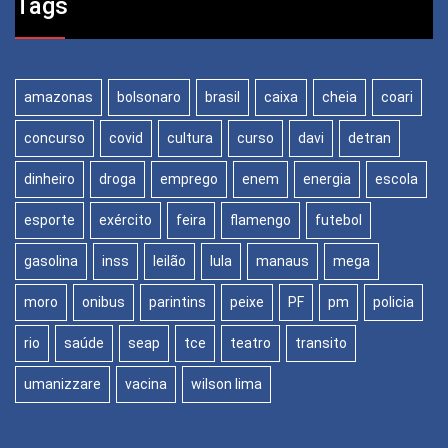
Tags
amazonas
bolsonaro
brasil
caixa
cheia
coari
concurso
covid
cultura
curso
davi
detran
dinheiro
droga
emprego
enem
energia
escola
esporte
exército
feira
flamengo
futebol
gasolina
inss
leilão
lula
manaus
mega
moro
onibus
parintins
peixe
PF
pm
policia
rio
saúde
seap
tce
teatro
transito
umanizzare
vacina
wilson lima