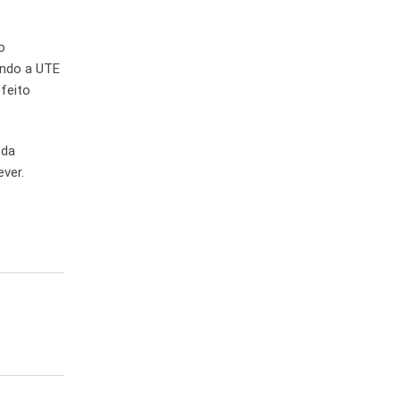
o
indo a UTE
efeito
 da
ever.