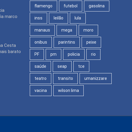
flamengo
futebol
gasolina
cia
ia marco
inss
leilão
lula
manaus
mega
moro
onibus
parintins
peixe
na Cesta
mais barato
PF
pm
policia
rio
saúde
seap
tce
teatro
transito
umanizzare
vacina
wilson lima