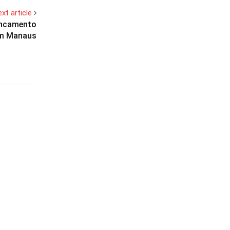
xt article
ancamento
m Manaus