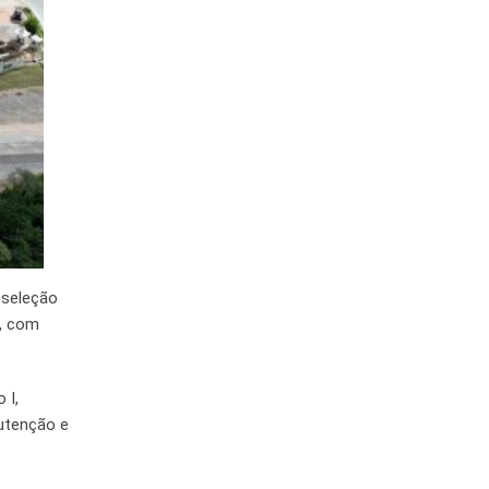
 seleção
s, com
 I,
utenção e