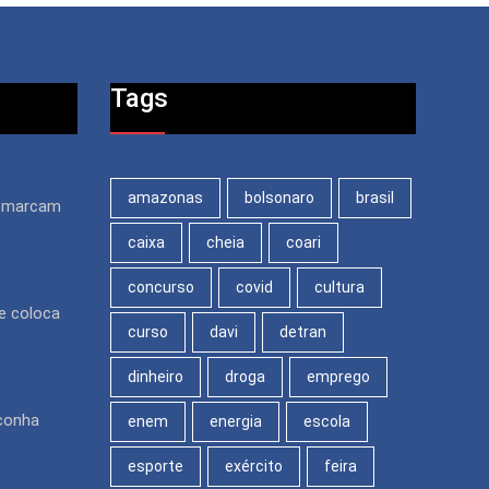
Tags
amazonas
bolsonaro
brasil
s marcam
caixa
cheia
coari
concurso
covid
cultura
e coloca
curso
davi
detran
dinheiro
droga
emprego
aconha
enem
energia
escola
esporte
exército
feira