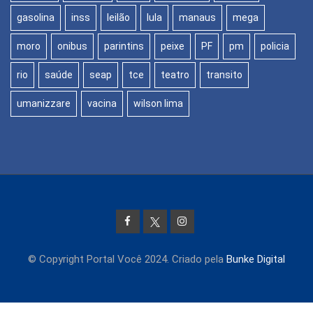
gasolina
inss
leilão
lula
manaus
mega
moro
onibus
parintins
peixe
PF
pm
policia
rio
saúde
seap
tce
teatro
transito
umanizzare
vacina
wilson lima
© Copyright Portal Você 2024. Criado pela
Bunke Digital